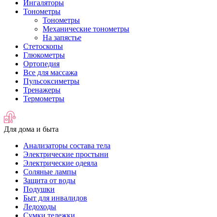
Ингаляторы
Тонометры
Тонометры
Механические тонометры
На запястье
Стетоскопы
Глюкометры
Ортопедия
Все для массажа
Пульсоксиметры
Тренажеры
Термометры
Для дома и быта
Анализаторы состава тела
Электрические простыни
Электрические одеяла
Соляные лампы
Защита от воды
Подушки
Быт для инвалидов
Ледоходы
Сумки тележки