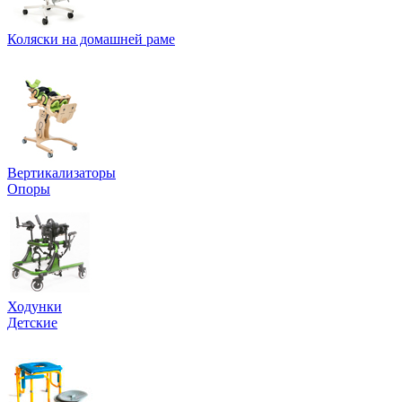
Коляски на домашней раме
Вер­ти­ка­ли­за­то­ры
Опоры
Ходунки
Детские