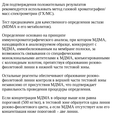
Для подтверждения положительных результатов
рекомендуется использовать метод газовой хроматографии/
масс-спектрометрии (ГХ/МС).
Тест предназначен для качественного определения экстази
(МDМА и его метаболитов).
Определение основано на принципе
иммунохроматографического анализа, при котором МДМА,
находящийся в анализируемом образце, конкурирует с
МДМА, иммобилизованным на мембране полоски, за
возможность связывания со специфическими
моноклональными антителами к МДМА, конъюгированными
с коллоидным золотом, препятствуя образованию розово-
фиолетовой линии в нижней части тестовой зоны.
Остальные реагенты обеспечивают образование розово-
фиолетовой линии контроля в верхней части тестовой зоны
независимо от присутствия МДМА, что подтверждает
правильность проведения процедуры определения.
Если концентрация МДМА в образце выше или равна
пороговой (500 нг/мл), в тестовой зоне образуется одна линия
розово-фиолетового цвета, а если МДМА отсутствует или его
концентрация ниже пороговой – две линии.