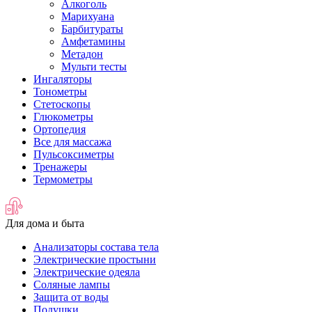
Алкоголь
Марихуана
Барбитураты
Амфетамины
Метадон
Мульти тесты
Ингаляторы
Тонометры
Стетоскопы
Глюкометры
Ортопедия
Все для массажа
Пульсоксиметры
Тренажеры
Термометры
Для дома и быта
Анализаторы состава тела
Электрические простыни
Электрические одеяла
Соляные лампы
Защита от воды
Подушки