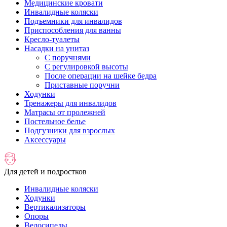
Медицинские кровати
Инвалидные коляски
Подъемники для инвалидов
Приспособления для ванны
Кресло-туалеты
Насадки на унитаз
С поручнями
С регулировкой высоты
После операции на шейке бедра
Приставные поручни
Ходунки
Тренажеры для инвалидов
Матрасы от пролежней
Постельное белье
Подгузники для взрослых
Аксессуары
Для детей и подростков
Инвалидные коляски
Ходунки
Вертикализаторы
Опоры
Велосипеды