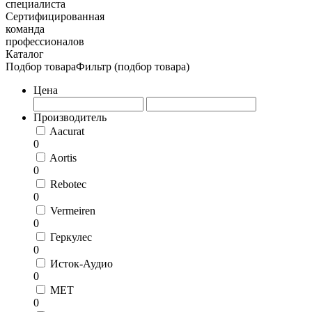
специалиста
Сертифицированная
команда
профессионалов
Каталог
Подбор товара
Фильтр (подбор товара)
Цена
Производитель
Aacurat
0
Aortis
0
Rebotec
0
Vermeiren
0
Геркулес
0
Исток-Аудио
0
МЕТ
0