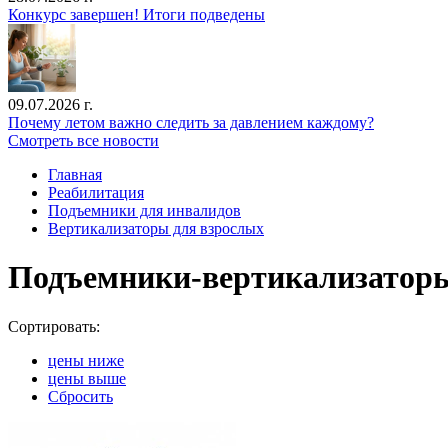
Конкурс завершен! Итоги подведены
09.07.2026 г.
Почему летом важно следить за давлением каждому?
Смотреть все новости
Главная
Реабилитация
Подъемники для инвалидов
Вертикализаторы для взрослых
Подъемники-вертикализаторы
Сортировать:
цены ниже
цены выше
Сбросить