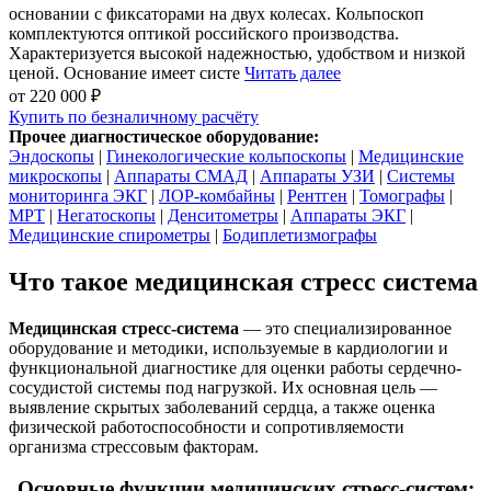
основании с фиксаторами на двух колесах. Кольпоскоп
комплектуются оптикой российского производства.
Характеризуется высокой надежностью, удобством и низкой
ценой. Основание имеет систе
Читать далее
от 220 000 ₽
Купить
по безналичному расчёту
Прочее диагностическое оборудование:
Эндоскопы
|
Гинекологические кольпоскопы
|
Медицинские
микроскопы
|
Аппараты СМАД
|
Аппараты УЗИ
|
Системы
мониторинга ЭКГ
|
ЛОР-комбайны
|
Рентген
|
Томографы
|
МРТ
|
Негатоскопы
|
Денситометры
|
Аппараты ЭКГ
|
Медицинские спирометры
|
Бодиплетизмографы
Что такое медицинская стресс система
Медицинская стресс-система
— это специализированное
оборудование и методики, используемые в кардиологии и
функциональной диагностике для оценки работы сердечно-
сосудистой системы под нагрузкой. Их основная цель —
выявление скрытых заболеваний сердца, а также оценка
физической работоспособности и сопротивляемости
организма стрессовым факторам.
Основные функции медицинских стресс-систем: