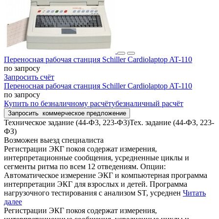
Переносная рабочая станция Schiller Cardiolaptop AT-110
по запросу
Запросить счёт
Переносная рабочая станция Schiller Cardiolaptop AT-110
по запросу
Купить
по безналичному расчёту
безналичный расчёт
Запросить
коммерческое предложение
Техническое задание (44-Ф3, 223-Ф3)
Тех. задание (44-ФЗ, 223-
ФЗ)
Возможен выезд специалиста
Регистрации ЭКГ покоя содержат измерения,
интерпретационные сообщения, усредненные циклы и
сегменты ритма по всем 12 отведениям. Опции:
Автоматическое измерение ЭКГ и компьютерная программа
интерпретации ЭКГ для взрослых и детей. Программа
нагрузочного тестирования с анализом ST, усреднен
Читать
далее
Регистрации ЭКГ покоя содержат измерения,