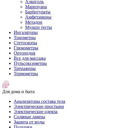
Алкоголь
Марихуана
Барбитураты
Амфетамины
Метадон
Мульти тесты
Ингаляторы
Тонометры
Стетоскопы
Глюкометры
Ортопедия
Все для массажа
Пульсоксиметры
Тренажеры
Термометры
Для дома и быта
Анализаторы состава тела
Электрические простыни
Электрические одеяла
Соляные лампы
Защита от воды
Подушки