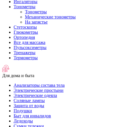
Ингаляторы
Тонометры
Тонометры
Механические тонометры
На запястье
Стетоскопы
Глюкометры
Ортопедия
Все для массажа
Пульсоксиметры
Тренажеры
Термометры
Для дома и быта
Анализаторы состава тела
Электрические простыни
Электрические одеяла
Соляные лампы
Защита от воды
Подушки
Быт для инвалидов
Ледоходы
Сумки тележки