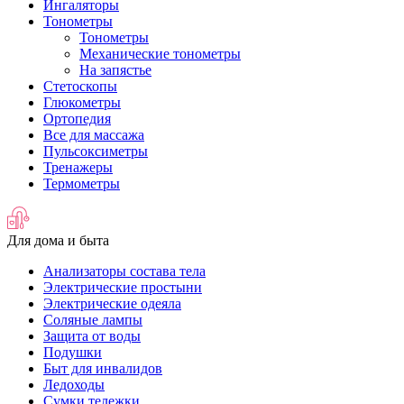
Ингаляторы
Тонометры
Тонометры
Механические тонометры
На запястье
Стетоскопы
Глюкометры
Ортопедия
Все для массажа
Пульсоксиметры
Тренажеры
Термометры
Для дома и быта
Анализаторы состава тела
Электрические простыни
Электрические одеяла
Соляные лампы
Защита от воды
Подушки
Быт для инвалидов
Ледоходы
Сумки тележки