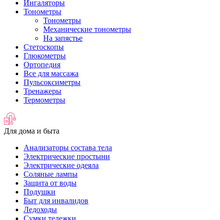
Ингаляторы
Тонометры
Тонометры
Механические тонометры
На запястье
Стетоскопы
Глюкометры
Ортопедия
Все для массажа
Пульсоксиметры
Тренажеры
Термометры
Для дома и быта
Анализаторы состава тела
Электрические простыни
Электрические одеяла
Соляные лампы
Защита от воды
Подушки
Быт для инвалидов
Ледоходы
Сумки тележки