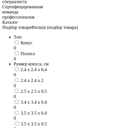
специалиста
Сертифицированная
команда
профессионалов
Каталог
Подбор товара
Фильтр (подбор товара)
Тип
Конус
0
Полоса
0
Размер конуса, см
2.4 x 2.4 x 0.4
0
2.4 x 2.4 x 2
0
2.5 x 2.5 x 0.5
0
3.4 x 3.4 x 0.4
0
3.5 x 3.5 x 0.4
0
3.5 x 3.5 x 0.5