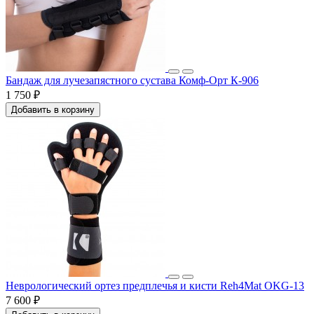
Бандаж для лучезапястного сустава Комф-Орт К-906
1 750 ₽
Добавить в корзину
Неврологический ортез предплечья и кисти Reh4Mat OKG-13
7 600 ₽