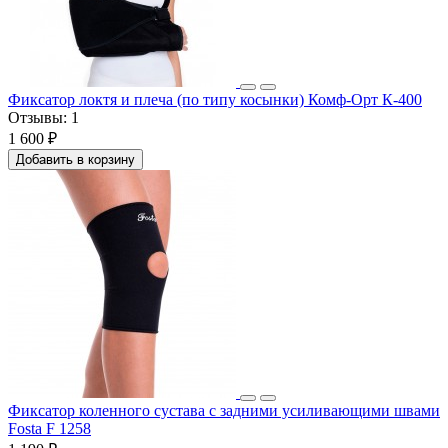
Фиксатор локтя и плеча (по типу косынки) Комф-Орт К-400
Отзывы:
1
1 600 ₽
Добавить в корзину
Фиксатор коленного сустава с задними усиливающими швами
Fosta F 1258