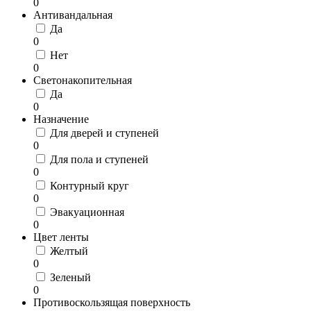
0
Антивандальная
Да
0
Нет
0
Светонакопительная
Да
0
Назначение
Для дверей и ступеней
0
Для пола и ступеней
0
Контурный круг
0
Эвакуационная
0
Цвет ленты
Желтый
0
Зеленый
0
Противоскользящая поверхность