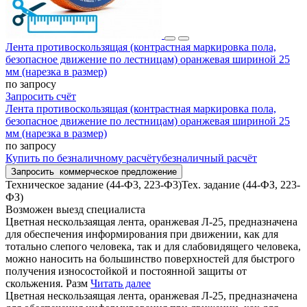
Лента противоскользящая (контрастная маркировка пола,
безопасное движение по лестницам) оранжевая шириной 25
мм (нарезка в размер)
по запросу
Запросить счёт
Лента противоскользящая (контрастная маркировка пола,
безопасное движение по лестницам) оранжевая шириной 25
мм (нарезка в размер)
по запросу
Купить
по безналичному расчёту
безналичный расчёт
Запросить
коммерческое предложение
Техническое задание (44-Ф3, 223-Ф3)
Тех. задание (44-ФЗ, 223-
ФЗ)
Возможен выезд специалиста
Цветная нескользаящая лента, оранжевая Л-25, предназначена
для обеспечения информирования при движении, как для
тотально слепого человека, так и для слабовидящего человека,
можно наносить на большинство поверхностей для быстрого
получения износостойкой и постоянной защиты от
скольжения. Разм
Читать далее
Цветная нескользаящая лента, оранжевая Л-25, предназначена