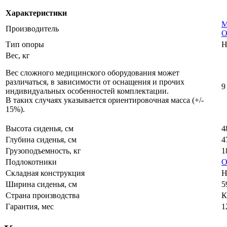
Характеристики
М
Производитель
О
Тип опоры
Н
Вес, кг
Вес сложного медицинского оборудования может
различаться, в зависимости от оснащения и прочих
9
индивидуальных особенностей комплектации.
В таких случаях указывается ориентировочная масса (+/-
15%).
Высота сиденья, см
4
Глубина сиденья, см
4
Грузоподъемность, кг
1
Подлокотники
О
Складная конструкция
Н
Ширина сиденья, см
5
Страна производства
К
Гарантия, мес
1