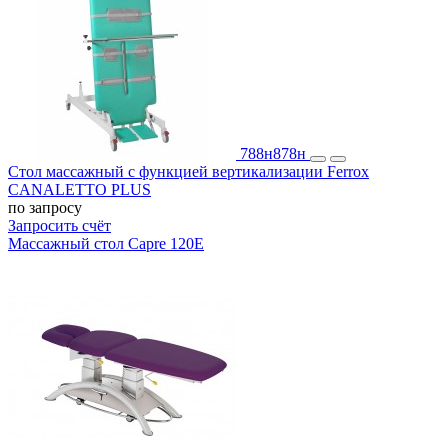
788н
878н
Стол массажный с функцией вертикализации Ferrox
CANALETTO PLUS
по запросу
Запросить счёт
Массажный стол Capre 120E