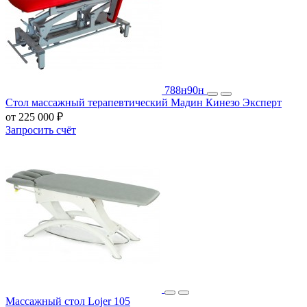
788н
90н
Стол массажный терапевтический Мадин Кинезо Эксперт
от 225 000 ₽
Запросить счёт
Массажный стол Lojer 105