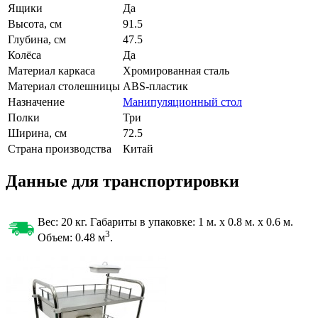
Ящики
Да
Высота, см
91.5
Глубина, см
47.5
Колёса
Да
Материал каркаса
Хромированная сталь
Материал столешницы
ABS-пластик
Назначение
Манипуляционный стол
Полки
Три
Ширина, см
72.5
Страна производства
Китай
Данные для транспортировки
Вес: 20 кг. Габариты в упаковке:
1 м. x 0.8 м. x 0.6 м.
3
Объем: 0.48
м
.