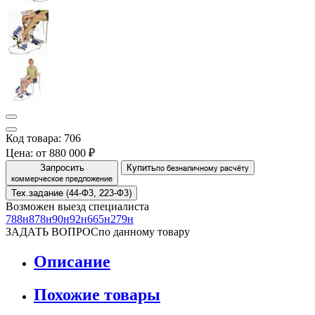
Код товара: 706
Цена:
от 880 000 ₽
Запросить
Купить
по безналичному расчёту
коммерческое предложение
Тех.задание (44-Ф3, 223-Ф3)
Возможен выезд специалиста
788н
878н
90н
92н
665н
279н
ЗАДАТЬ ВОПРОС
по данному товару
Описание
Похожие товары