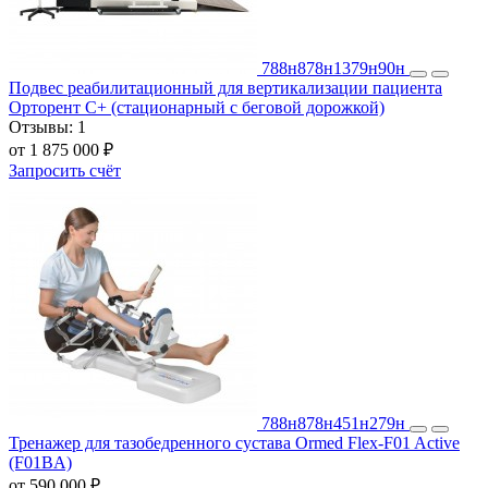
788н
878н
1379н
90н
Подвес реабилитационный для вертикализации пациента
Орторент С+ (стационарный с беговой дорожкой)
Отзывы:
1
от 1 875 000 ₽
Запросить счёт
788н
878н
451н
279н
Тренажер для тазобедренного сустава Ormed Flex-F01 Active
(F01BA)
от 590 000 ₽