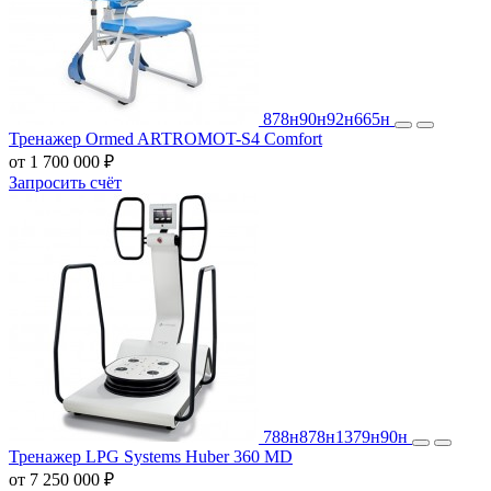
878н
90н
92н
665н
Тренажер Ormed ARTROMOT-S4 Comfort
от 1 700 000 ₽
Запросить счёт
788н
878н
1379н
90н
Тренажер LPG Systems Huber 360 MD
от 7 250 000 ₽