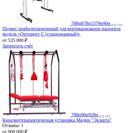
788н
878н
1379н
90н
Подвес реабилитационный для вертикализации пациента
модель «Орторент С (стационарный)»
от 535 000 ₽
Запросить счёт
788н
90н
928н
Кинезиотерапевтическая установка Мадин "Экзарта"
Отзывы:
1
от 900 000 ₽