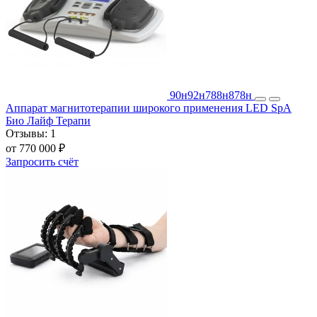
90н
92н
788н
878н
Аппарат магнитотерапии широкого применения LED SpA
Био Лайф Терапи
Отзывы:
1
от 770 000 ₽
Запросить счёт