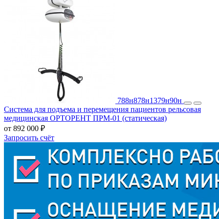
788н
878н
1379н
90н
Система для подъема и перемещения пациентов рельсовая
медицинская ОРТОРЕНТ ПРМ-01 (статическая)
от 892 000 ₽
Запросить счёт