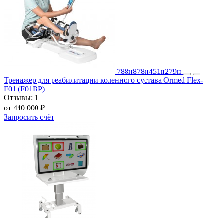
788н
878н
451н
279н
Тренажер для реабилитации коленного сустава Ormed Flex-
F01 (F01BP)
Отзывы:
1
от 440 000 ₽
Запросить счёт