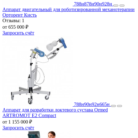
788н
878н
90н
928н
Аппарат двигательный для роботизированной механотерапии
Орторент Кисть
Отзывы:
1
от 655 000 ₽
Запросить счёт
788н
90н
92н
665н
Аппарат для разработки локтевого сустава Ormed
ARTROMOT E2 Compact
от 1 155 000 ₽
Запросить счёт