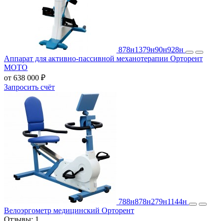
878н
1379н
90н
928н
Аппарат для активно-пассивной механотерапии Орторент
МОТО
от 638 000 ₽
Запросить счёт
788н
878н
279н
1144н
Велоэргометр медицинский Орторент
Отзывы:
1