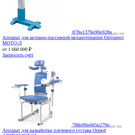
878н
1379н
90н
928н
Аппарат для активно-пассивной механотерапии Орторент
МОТО-Л
от 1 660 000 ₽
Запросить счёт
788н
90н
665н
279н
Аппарат для разработки плечевого сустава Ormed