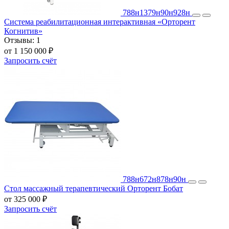
788н
1379н
90н
928н
Система реабилитационная интерактивная «Орторент
Когнитив»
Отзывы:
1
от 1 150 000 ₽
Запросить счёт
788н
672н
878н
90н
Стол массажный терапевтический Орторент Бобат
от 325 000 ₽
Запросить счёт