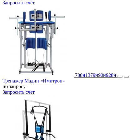
Запросить счёт
788н
1379н
90н
928н
Тренажер Мадин «Имитрон»
по запросу
Запросить счёт