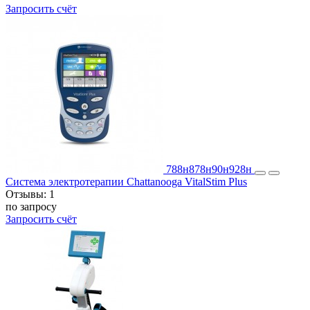
Запросить счёт
788н
878н
90н
928н
Система электротерапии Chattanooga VitalStim Plus
Отзывы:
1
по запросу
Запросить счёт