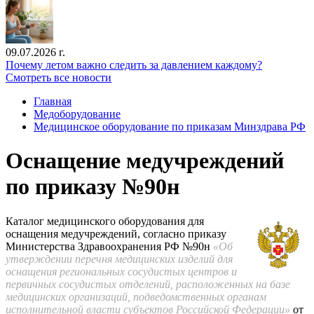
09.07.2026 г.
Почему летом важно следить за давлением каждому?
Смотреть все новости
Главная
Медоборудование
Медицинское оборудование по приказам Минздрава РФ
Оснащение медучреждений
по приказу №90н
Каталог медицинского оборудования для
оснащения медучреждений, согласно приказу
Министерства Здравоохранения РФ №90н
«Об
утверждении перечня медицинских изделий для
оснащения региональных сосудистых центров и
первичных сосудистых отделений, расположенных на базе
медицинских организаций, подведомственных органам
исполнительной власти субъектов Российской Федерации»
от