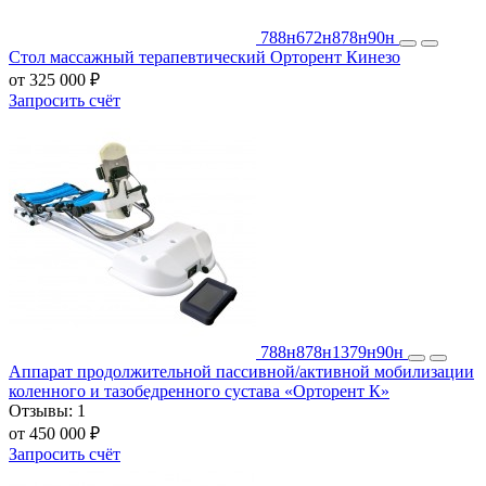
788н
672н
878н
90н
Стол массажный терапевтический Орторент Кинезо
от 325 000 ₽
Запросить счёт
788н
878н
1379н
90н
Аппарат продолжительной пассивной/активной мобилизации
коленного и тазобедренного сустава «Орторент К»
Отзывы:
1
от 450 000 ₽
Запросить счёт