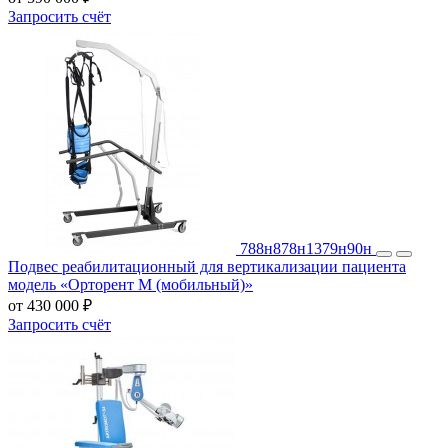
Запросить счёт
788н
878н
1379н
90н
Подвес реабилитационный для вертикализации пациента
модель «Орторент М (мобильный)»
от 430 000 ₽
Запросить счёт