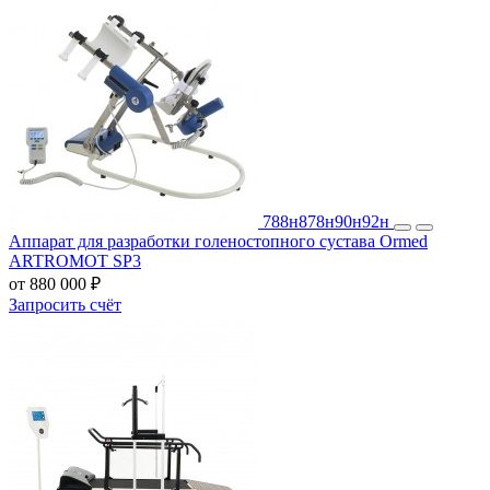
788н
878н
90н
92н
Аппарат для разработки голеностопного сустава Ormed
ARTROMOT SP3
от 880 000 ₽
Запросить счёт