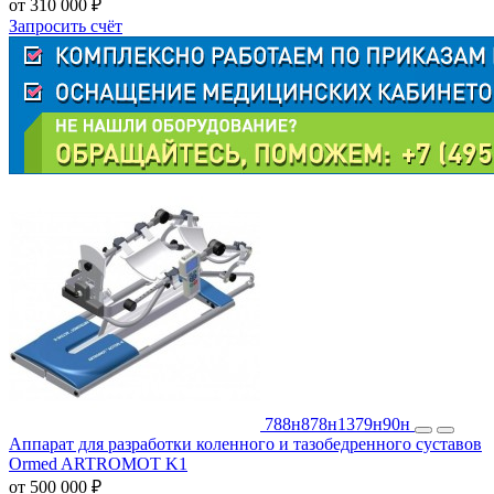
от 310 000 ₽
Запросить счёт
788н
878н
1379н
90н
Аппарат для разработки коленного и тазобедренного суставов
Ormed ARTROMOT K1
от 500 000 ₽