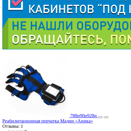
788н
90н
928н
Реабилитационная перчатка Мадин «Аника»
Отзывы:
1