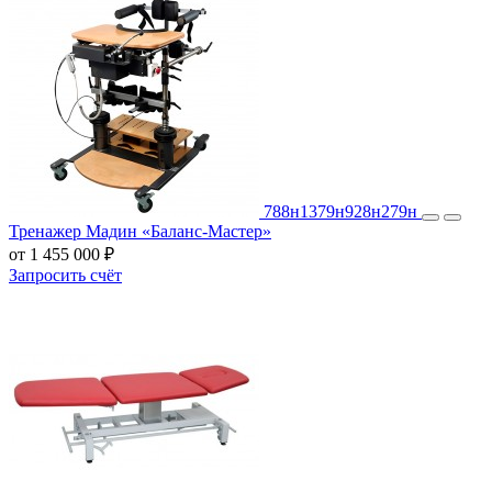
788н
1379н
928н
279н
Тренажер Мадин «Баланс-Мастер»
от 1 455 000 ₽
Запросить счёт