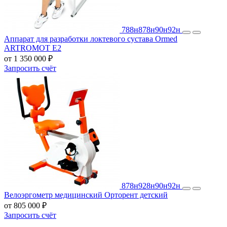
788н
878н
90н
92н
Аппарат для разработки локтевого сустава Ormed
ARTROMOT E2
от 1 350 000 ₽
Запросить счёт
878н
928н
90н
92н
Велоэргометр медицинский Орторент детский
от 805 000 ₽
Запросить счёт