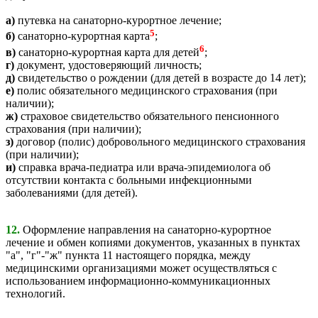
а)
путевка на санаторно-курортное лечение;
5
б)
санаторно-курортная карта
;
6
в)
санаторно-курортная карта для детей
;
г)
документ, удостоверяющий личность;
д)
свидетельство о рождении (для детей в возрасте до 14 лет);
е)
полис обязательного медицинского страхования (при
наличии);
ж)
страховое свидетельство обязательного пенсионного
страхования (при наличии);
з)
договор (полис) добровольного медицинского страхования
(при наличии);
и)
справка врача-педиатра или врача-эпидемиолога об
отсутствии контакта с больными инфекционными
заболеваниями (для детей).
12.
Оформление направления на санаторно-курортное
лечение и обмен копиями документов, указанных в пунктах
"а", "г"-"ж" пункта 11 настоящего порядка, между
медицинскими организациями может осуществляться с
использованием информационно-коммуникационных
технологий.