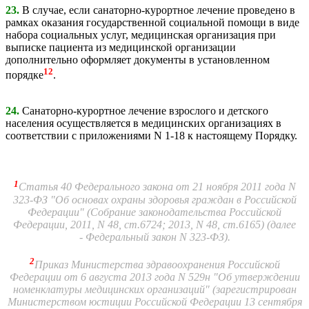
23.
В случае, если санаторно-курортное лечение проведено в
рамках оказания государственной социальной помощи в виде
набора социальных услуг, медицинская организация при
выписке пациента из медицинской организации
дополнительно оформляет документы в установленном
12
порядке
.
24.
Санаторно-курортное лечение взрослого и детского
населения осуществляется в медицинских организациях в
соответствии с приложениями N 1-18 к настоящему Порядку.
1
Статья 40 Федерального закона от 21 ноября 2011 года N
323-ФЗ "Об основах охраны здоровья граждан в Российской
Федерации" (Собрание законодательства Российской
Федерации, 2011, N 48, ст.6724; 2013, N 48, ст.6165) (далее
- Федеральный закон N 323-ФЗ).
2
Приказ Министерства здравоохранения Российской
Федерации от 6 августа 2013 года N 529н "Об утверждении
номенклатуры медицинских организаций" (зарегистрирован
Министерством юстиции Российской Федерации 13 сентября