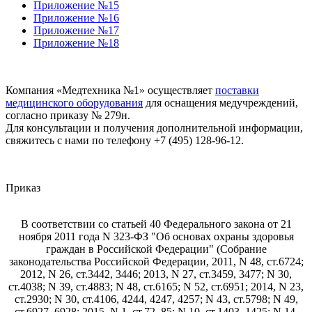
Приложение №15
Приложение №16
Приложение №17
Приложение №18
Компания «Медтехника №1» осуществляет
поставки
медицинского оборудования
для оснащения медучреждений,
согласно приказу № 279н.
Для консультации и получения дополнительной информации,
свяжитесь с нами по телефону +7 (495) 128-96-12.
Приказ
В соответствии со статьей 40 Федерального закона от 21
ноября 2011 года N 323-ФЗ "Об основах охраны здоровья
граждан в Российской Федерации" (Собрание
законодательства Российской Федерации, 2011, N 48, ст.6724;
2012, N 26, ст.3442, 3446; 2013, N 27, ст.3459, 3477; N 30,
ст.4038; N 39, ст.4883; N 48, ст.6165; N 52, ст.6951; 2014, N 23,
ст.2930; N 30, ст.4106, 4244, 4247, 4257; N 43, ст.5798; N 49,
ст.6927, 6928; 2015, N 1, ст.72, 85; N 10, ст.1403, 1425; N 14,