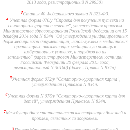
2013 года, регистрационный N 29950).
3
Статья 40 Федерального закона N 323-ФЗ.
4
Учетная форма 070/у "Справка для получения путевки на
санаторно-курортное лечение", утвержденная приказом
Министерства здравоохранения Российской Федерации от 15
декабря 2014 года N 834н "Об утверждении унифицированных
форм медицинской документации, используемых в медицинских
организациях, оказывающих медицинскую помощь в
амбулаторных условиях, и порядков по их
заполнению" (зарегистрирован Министерством юстиции
Российской Федерации 20 февраля 2015 года,
регистрационный N 36160) (далее - Приказ N 834н).
5
Учетная форма 072/у "Санаторно-курортная карта",
утвержденная Приказом N 834н.
6
Учетная форма N 076/у "Санаторно-курортная карта для
детей", утвержденная Приказом N 834н.
7
Международная статистическая классификация болезней и
проблем, связанных со здоровьем.
8
Приказ Министерства здравоохранения Российской