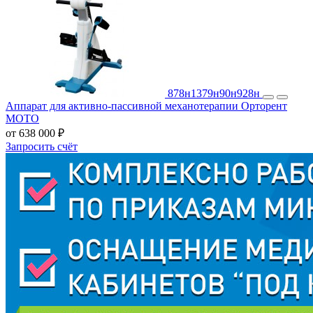
878н
1379н
90н
928н
Аппарат для активно-пассивной механотерапии Орторент
МОТО
от 638 000 ₽
Запросить счёт