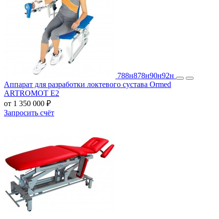
788н
878н
90н
92н
Аппарат для разработки локтевого сустава Ormed
ARTROMOT E2
от 1 350 000 ₽
Запросить счёт