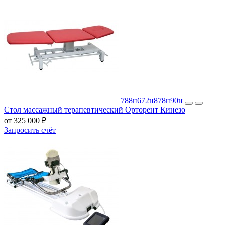
788н
672н
878н
90н
Стол массажный терапевтический Орторент Кинезо
от 325 000 ₽
Запросить счёт