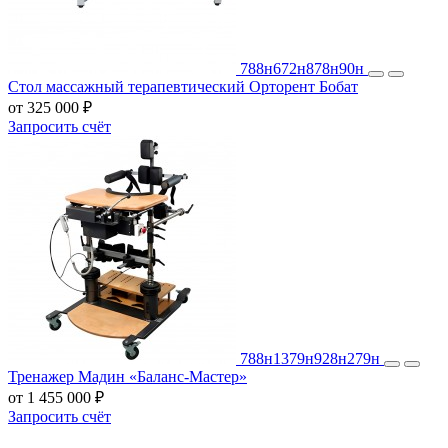
788н
672н
878н
90н
Стол массажный терапевтический Орторент Бобат
от 325 000 ₽
Запросить счёт
788н
1379н
928н
279н
Тренажер Мадин «Баланс-Мастер»
от 1 455 000 ₽
Запросить счёт