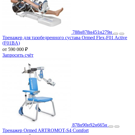
788н
878н
451н
279н
Тренажер для тазобедренного сустава Ormed Flex-F01 Active
(F01BA)
от 590 000 ₽
Запросить счёт
878н
90н
92н
665н
Тренажер Ormed ARTROMOT-S4 Comfort