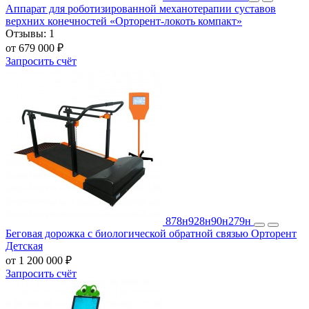
Аппарат для роботизированной механотерапии суставов
верхних конечностей «Орторент-локоть компакт»
Отзывы:
1
от 679 000 ₽
Запросить счёт
878н
928н
90н
279н
Беговая дорожка с биологической обратной связью Орторент
Детская
от 1 200 000 ₽
Запросить счёт