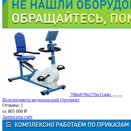
788н
878н
279н
1144н
Велоэргометр медицинский Орторент
Отзывы:
1
от 805 000 ₽
Запросить счёт