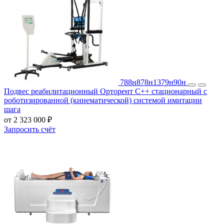
788н
878н
1379н
90н
Подвес реабилитационный Орторент С++ стационарный с
роботизированной (кинематической) системой имитации
шага
от 2 323 000 ₽
Запросить счёт