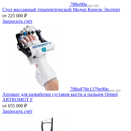
788н
90н
Стол массажный терапевтический Мадин Кинезо Эксперт
от 225 000 ₽
Запросить счёт
788н
878н
1379н
90н
Аппарат для разработки суставов кисти и пальцев Ormed
ARTROMOT F
от 655 000 ₽
Запросить счёт