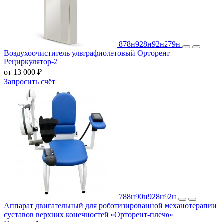
878н
928н
92н
279н
Воздухоочиститель ультрафиолетовый Орторент
Рециркулятор-2
от 13 000 ₽
Запросить счёт
788н
90н
928н
92н
Аппарат двигательный для роботизированной механотерапии
суставов верхних конечностей «Орторент-плечо»