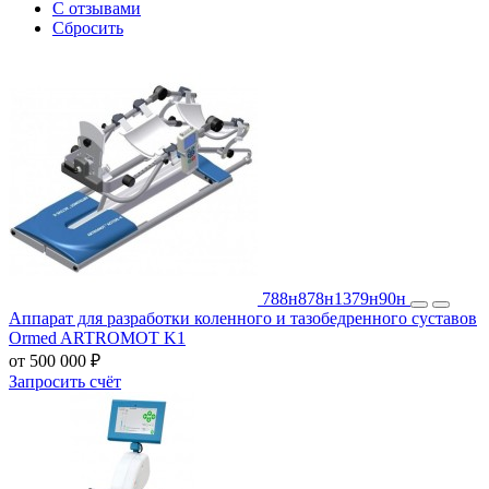
С отзывами
Сбросить
788н
878н
1379н
90н
Аппарат для разработки коленного и тазобедренного суставов
Ormed ARTROMOT K1
от 500 000 ₽
Запросить счёт