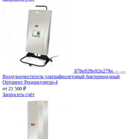
878н
928н
92н
279н
Воздухоочиститель ультрафиолетовый бактерицидный
Орторент Рециркулятор-4
от 21 500 ₽
Запросить счёт