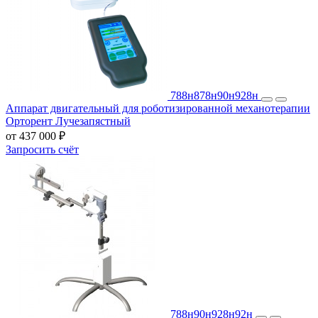
788н
878н
90н
928н
Аппарат двигательный для роботизированной механотерапии
Орторент Лучезапястный
от 437 000 ₽
Запросить счёт
788н
90н
928н
92н