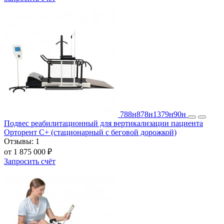
788н
878н
1379н
90н
Подвес реабилитационный для вертикализации пациента
Орторент С+ (стационарный с беговой дорожкой)
Отзывы:
1
от 1 875 000 ₽
Запросить счёт