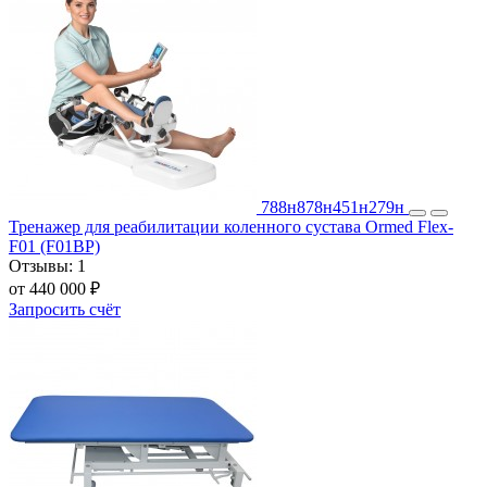
788н
878н
451н
279н
Тренажер для реабилитации коленного сустава Ormed Flex-
F01 (F01BP)
Отзывы:
1
от 440 000 ₽
Запросить счёт