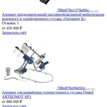
788н
878н
1379н
90н
Аппарат продолжительной пассивной/активной мобилизации
коленного и тазобедренного сустава «Орторент К»
Отзывы:
1
от 450 000 ₽
Запросить счёт
788н
878н
90н
92н
Аппарат для разработки голеностопного сустава Ormed
ARTROMOT SP3
от 880 000 ₽
Запросить счёт