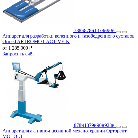
788н
878н
1379н
90н
Аппарат для разработки коленного и тазобедренного суставов
Ormed ARTROMOT ACTIVE-K
от 1 285 000 ₽
Запросить счёт
878н
1379н
90н
928н
Аппарат для активно-пассивной механотерапии Орторент
МОТО-Л