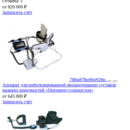
Отзывы:
1
от 820 000 ₽
Запросить счёт
788н
878н
90н
928н
Аппарат для роботизированной механотерапии суставов
нижних конечностей «Орторент-голеностоп»
от 645 000 ₽
Запросить счёт