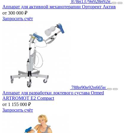
878н
1379н
928н
92н
Аппарат для активной механотерапии Орторент Актив
от 300 000 ₽
Запросить счёт
788н
90н
92н
665н
Аппарат для разработки локтевого сустава Ormed
ARTROMOT E2 Compact
от 1 155 000 ₽
Запросить счёт