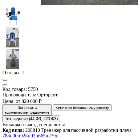
Отзывы:
1
Код товара: 5750
Производитель: Орторент
Цена:
от 820 000 ₽
Запросить
Купить
по безналичному расчёту
коммерческое предложение
Тех.задание (44-Ф3, 223-Ф3)
Возможен выезд специалиста
Код вида:
208810 Тренажер для пассивной разработки плеча
788н
90н
928н
92н
665н
279н