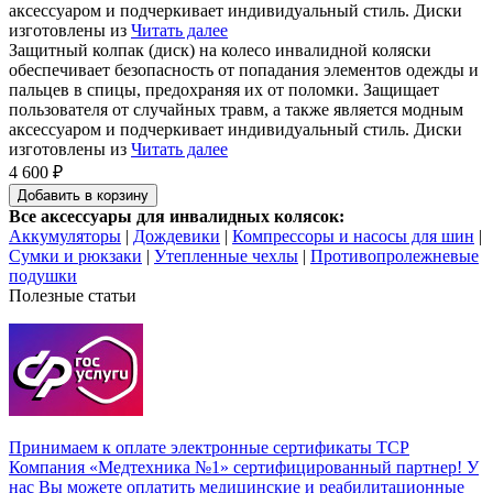
аксессуаром и подчеркивает индивидуальный стиль. Диски
изготовлены из
Читать далее
Защитный колпак (диск) на колесо инвалидной коляски
обеспечивает безопасность от попадания элементов одежды и
пальцев в спицы, предохраняя их от поломки. Защищает
пользователя от случайных травм, а также является модным
аксессуаром и подчеркивает индивидуальный стиль. Диски
изготовлены из
Читать далее
4 600 ₽
Добавить в корзину
Все аксессуары для инвалидных колясок:
Аккумуляторы
|
Дождевики
|
Компрессоры и насосы для шин
|
Сумки и рюкзаки
|
Утепленные чехлы
|
Противопролежневые
подушки
Полезные статьи
Принимаем к оплате электронные сертификаты ТСР
Компания «Медтехника №1» сертифицированный партнер! У
нас Вы можете оплатить медицинские и реабилитационные