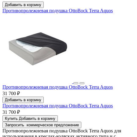
Добавить в корзину
Противопролежневая подушка OttoBock Terra Aquos
Противопролежневая подушка OttoBock Terra Aquos
31 700 ₽
Добавить в корзину
Противопролежневая подушка OttoBock Terra Aquos
31 700 ₽
Купить
Добавить в корзину
Запросить
коммерческое предложение
Противопролежневая подушка OttoBock Terra Aquos для
использования в креслах-колясках активного типа и с