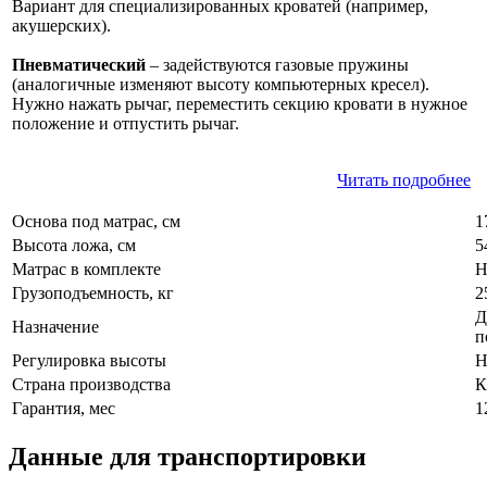
Вариант для специализированных кроватей (например,
акушерских).
Пневматический
– задействуются газовые пружины
(аналогичные изменяют высоту компьютерных кресел).
Нужно нажать рычаг, переместить секцию кровати в нужное
положение и отпустить рычаг.
Читать подробнее
Основа под матрас, см
1
Высота ложа, см
5
Матрас в комплекте
Н
Грузоподъемность, кг
2
Д
Назначение
п
Регулировка высоты
Н
Страна производства
К
Гарантия, мес
1
Данные для транспортировки