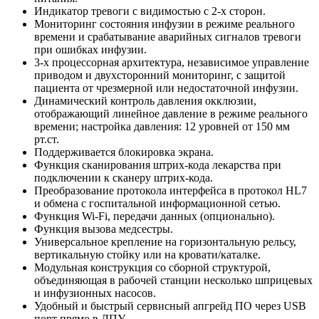
Индикатор тревоги с видимостью с 2-х сторон.
Мониторинг состояния инфузии в режиме реального
времени и срабатывание аварийных сигналов тревоги
при ошибках инфузии.
3-х процессорная архитектура, независимое управление
приводом и двухсторонний мониторинг, с защитой
пациента от чрезмерной или недостаточной инфузии.
Динамический контроль давления окклюзии,
отображающий линейное давление в режиме реального
времени; настройка давления: 12 уровней от 150 мм
рт.ст.
Поддерживается блокировка экрана.
Функция сканирования штрих-кода лекарства при
подключении к сканеру штрих-кода.
Преобразование протокола интерфейса в протокол HL7
и обмена с госпитальной информационной сетью.
Функция Wi-Fi, передачи данных (опционально).
Функция вызова медсестры.
Универсальное крепление на горизонтальную рельсу,
вертикальную стойку или на кровати/каталке.
Модульная конструкция со сборной структурой,
объединяющая в рабочей станции несколько шприцевых
и инфузионных насосов.
Удобный и быстрый сервисный апгрейд ПО через USB
порт прямо в ЛПУ.