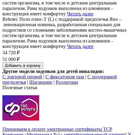
систем организма, в том числе и детским центральным
параличом. Рама ходунков выполнена из алюминия –
конструкция имеет комфортну
Читать далее
Rebotec Поло плюс-Т (L) с поддержкой предплечья Яно –
инновационная новинка, разработанная специально для
подростков со сложными заболеваниями костно-мышечных
систем организма, в том числе и детским центральным
параличом. Рама ходунков выполнена из алюминия –
конструкция имеет комфортну
Читать далее
34 720 ₽
51 000 ₽
Добавить в корзину
Другие модели ходунков для детей инвалидов:
C локтевой опорой
|
С фиксатором таза
|
С поддержкой
предплечья
|
Шагающие
|
Роллаторы
Полезные статьи
Принимаем к оплате электронные сертификаты ТСР
Компания «Медтехника №1» сертифицированный партнер! У