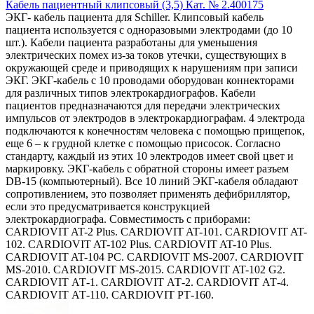
Кабель пациентный клипсовый (3,5) Кат. № 2.400175
ЭКГ- кабель пациента для Schiller. Клипсовый кабель
пациента используется с одноразовыми электродами (до 10
шт.). Кабели пациента разработаны для уменьшения
электрических помех из-за токов утечки, существующих в
окружающей среде и приводящих к нарушениям при записи
ЭКГ. ЭКГ-кабель с 10 проводами оборудован коннекторами
для различных типов электрокардиографов. Кабели
пациентов предназначаются для передачи электрических
импульсов от электродов в электрокардиографам. 4 электрода
подключаются к конечностям человека с помощью прищепок,
еще 6 – к грудной клетке с помощью присосок. Согласно
стандарту, каждый из этих 10 электродов имеет свой цвет и
маркировку. ЭКГ-кабель с обратной стороны имеет разъем
DB-15 (компьютерный). Все 10 линий ЭКГ-кабеля обладают
сопротивлением, это позволяет применять дефибриллятор,
если это предусматривается конструкцией
электрокардиографа. Совместимость с приборами:
CARDIOVIT AT-2 Plus. CARDIOVIT AT-101. CARDIOVIT AT-
102. CARDIOVIT AT-102 Plus. CARDIOVIT AT-10 Plus.
CARDIOVIT AT-104 PC. CARDIOVIT MS-2007. CARDIOVIT
MS-2010. CARDIOVIT MS-2015. CARDIOVIT AT-102 G2.
CARDIOVIT АТ-1. CARDIOVIT АТ-2. CARDIOVIT АТ-4.
CARDIOVIT АТ-110. CARDIOVIT PТ-160.