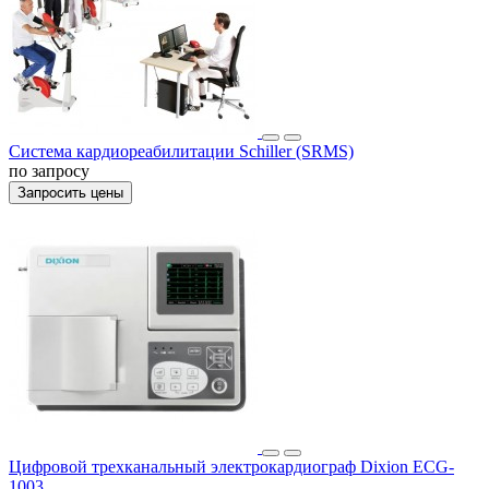
Система кардиореабилитации Schiller (SRMS)
по запросу
Запросить цены
Цифровой трехканальный электрокардиограф Dixion ECG-
1003