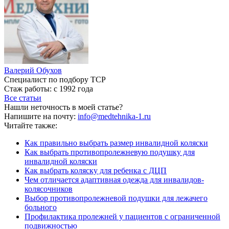
Валерий Обухов
Специалист по подбору ТСР
Стаж работы: с 1992 года
Все статьи
Нашли неточность в моей статье?
Напишите на почту:
info@medtehnika-1.ru
Читайте также:
Как правильно выбрать размер инвалидной коляски
Как выбрать противопролежневую подушку для
инвалидной коляски
Как выбрать коляску для ребенка с ДЦП
Чем отличается адаптивная одежда для инвалидов-
колясочников
Выбор противопролежневой подушки для лежачего
больного
Профилактика пролежней у пациентов с ограниченной
подвижностью