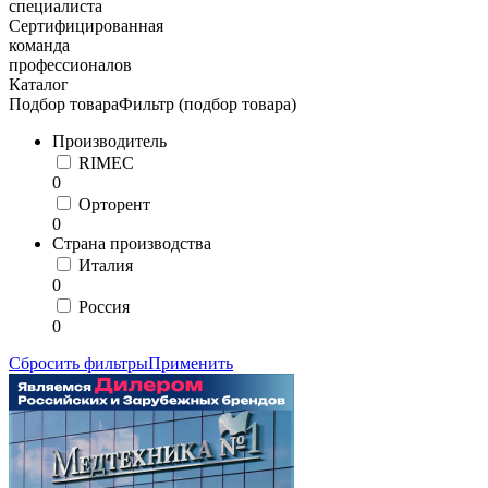
специалиста
Сертифицированная
команда
профессионалов
Каталог
Подбор товара
Фильтр (подбор товара)
Производитель
RIMEC
0
Орторент
0
Страна производства
Италия
0
Россия
0
Сбросить фильтры
Применить