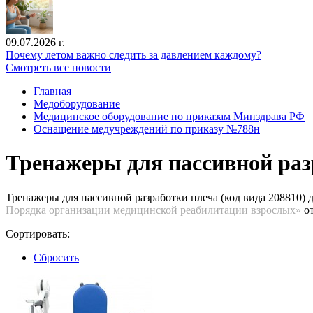
09.07.2026 г.
Почему летом важно следить за давлением каждому?
Смотреть все новости
Главная
Медоборудование
Медицинское оборудование по приказам Минздрава РФ
Оснащение медучреждений по приказу №788н
Тренажеры для пассивной разр
Тренажеры для пассивной разработки плеча (код вида 208810
Порядка организации медицинской реабилитации взрослых»
от
Сортировать:
Сбросить