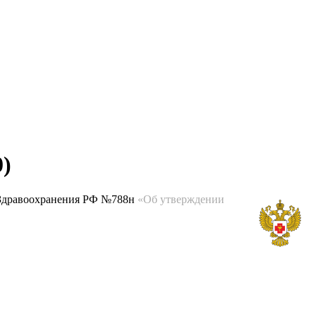
0)
а Здравоохранения РФ №788н
«Об утверждении