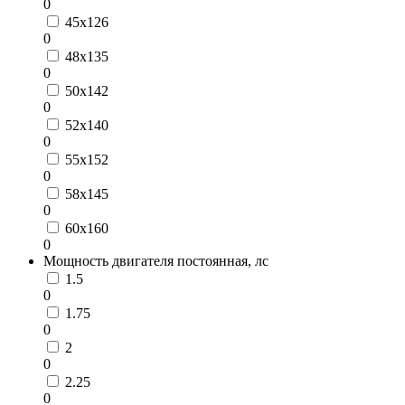
0
45x126
0
48x135
0
50x142
0
52x140
0
55x152
0
58x145
0
60x160
0
Мощность двигателя постоянная, лс
1.5
0
1.75
0
2
0
2.25
0