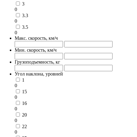
3
0
3.3
0
3.5
0
Макс. скорость, км/ч
Мин. скорость, км/ч
Грузоподъемность, кг
Угол наклона, уровней
1
0
15
0
16
0
20
0
22
0